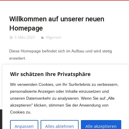
Willkommen auf unserer neuen
Homepage
3. März 2023
Allgemein
Diese Homepage befindet sich im Aufbau und wird stetig
erweitert.
Leave a comment
Wir schätzen Ihre Privatsphäre
Wir verwenden Cookies, um Ihr Surferlebnis zu verbessern,
personalisierte Anzeigen oder Inhalte einzusetzen und
unseren Datenverkehr zu analysieren. Wenn Sie auf „Alle
akzeptieren" klicken, stimmen Sie der Anwendung von
Cookies zu.
Copyright © Haralds Imbiss
Anpassen
Alles ablehnen
Alle akzeptieren
Powered by WordPress
, Theme
i-max
by TemplatesNext.